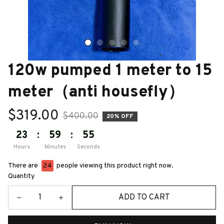
120w pumped 1 meter to 15 
meter（anti housefly）
$319.00
$400.00
20% OFF
23
:
59
:
54
Hours
Minutes
Seconds
There are
26
people viewing this product right now.
Quantity
ADD TO CART