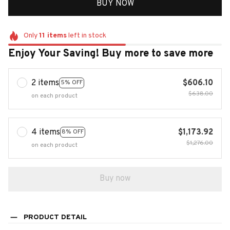
BUY NOW
Only
11
items
left in stock
Enjoy Your Saving! Buy more to save more
2 items
$606.10
5% OFF
$638.00
on each product
4 items
$1,173.92
8% OFF
$1,276.00
on each product
Buy now
PRODUCT DETAIL