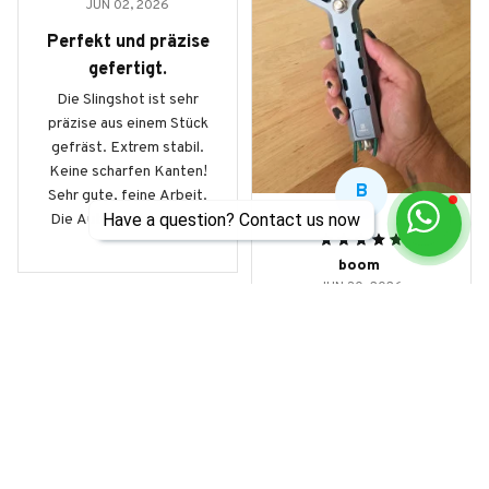
JUN 02, 2026
Perfekt und präzise
gefertigt.
Die Slingshot ist sehr
präzise aus einem Stück
gefräst. Extrem stabil.
Keine scharfen Kanten!
B
Sehr gute, feine Arbeit.
Have a question? Contact us now
Die Automatik mit dem
Magazin beinhaltet 9mm
boom
Stahlkugeln und
JUN 30, 2026
ermöglicht schnelle
Schussfolgen auf
Master product
Knopfdruck. Hinweis:
JS
haha
das Modell G5 schiesst
Very nice i love it
mit 8mm Kugeln! Durch
das geringere Gewicht,
Jason Souza
hat eine 8mm Kugel
MAY 30, 2026
weniger Joule/Power
G5 Slingshot
beim auftreffen, als eine