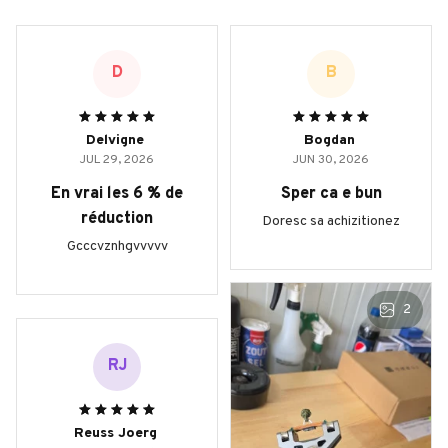
D
B
Delvigne
Bogdan
JUL 29, 2026
JUN 30, 2026
En vrai les 6 % de
Sper ca e bun
réduction
Doresc sa achizitionez
Gcccvznhgvvvvv
2
RJ
Reuss Joerg